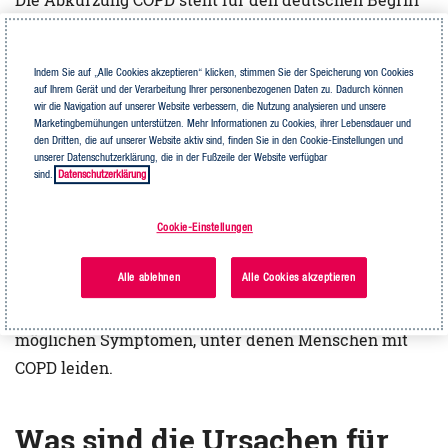
chronisch obstruktive Lungenerkrankung
, auf
Englisch „chronic obstructive pulmonary disease“:
Indem Sie auf „Alle Cookies akzeptieren“ klicken, stimmen Sie der Speicherung von Cookies
auf Ihrem Gerät und der Verarbeitung Ihrer personenbezogenen Daten zu. Dadurch können
„
c
hronic“ heißt übersetzt dauerhaft, also chronisch;
wir die Navigation auf unserer Website verbessern, die Nutzung analysieren und unsere
Marketingbemühungen unterstützen. Mehr Informationen zu Cookies, ihrer Lebensdauer und
„
o
bstructive“ bedeutet einengend oder verengend;
den Dritten, die auf unserer Website aktiv sind, finden Sie in den Cookie-Einstellungen und
unserer Datenschutzerklärung, die in der Fußzeile der Website verfügbar
„
p
ulmonary“ die Lunge betreffend;
sind.
Datenschutzerklärung
„
d
isease“ bedeutet übersetzt die Krankheit.
Cookie-Einstellungen
Die meisten kennen diese Erkrankung unter dem
Alle ablehnen
Alle Cookies akzeptieren
Begriff
Raucherlunge oder
Raucherhusten
. Der
Raucherhusten ist jedoch nur eines von vielen
möglichen Symptomen, unter denen Menschen mit
COPD leiden.
Was sind die Ursachen für