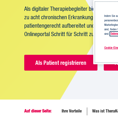
Als digitaler Therapiebegleiter bietet Thera
Indem Sie au
zu acht chronischen Erkrankungen. Jederzei
personenbezo
patientengerecht aufbereitet und lebensnah:
Marketingbem
sind, finden
Onlineportal Schritt für Schritt zu mehr Lebe
sind.
Datens
Cookie-Ein
Als Patient registrieren
A
Auf dieser Seite:
Ihre Vorteile
Was ist TheraK