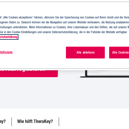
Key gesicherte Informationen
f „Alle Cookies akzeptieren“ klicken, stimmen Sie der Speicherung von Cookies auf Ihrem Gerät und der Verar
t verfügbar,
genen Daten zu. Dadurch können wir die Navigation auf unserer Website verbessern, die Nutzung analysiere
 So verhilft das TheraKey
ühungen unterstützen. Mehr Informationen zu Cookies, ihrer Lebensdauer und den Dritten, die auf unserer W
 Sie in den Cookie-Einstellungen und unserer Datenschutzerklärung, die in der Fußzeile der Website verfügbar
nsqualität.
chutzerklärung
stellungen
Alle ablehnen
Alle Cookies
ls Arzt registrieren
ey?
Wie hilft TheraKey?