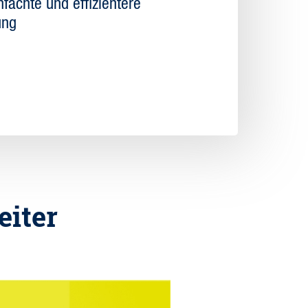
nfachte und effizientere
ung
eiter