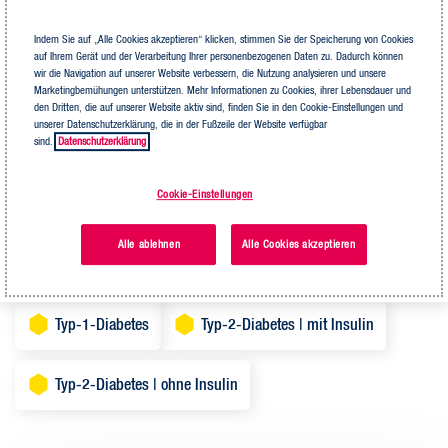
Indem Sie auf „Alle Cookies akzeptieren“ klicken, stimmen Sie der Speicherung von Cookies
auf Ihrem Gerät und der Verarbeitung Ihrer personenbezogenen Daten zu. Dadurch können
Ohne TheraKey Code registrieren
wir die Navigation auf unserer Website verbessern, die Nutzung analysieren und unsere
Marketingbemühungen unterstützen. Mehr Informationen zu Cookies, ihrer Lebensdauer und
den Dritten, die auf unserer Website aktiv sind, finden Sie in den Cookie-Einstellungen und
Wählen sie die eine Indikation aus, für die Sie sich registrieren wollen.
unserer Datenschutzerklärung, die in der Fußzeile der Website verfügbar
Sollten Sie unsicher sein, kontaktieren Sie Ihren Arzt/Ihre Ärztin
sind.
Datenschutzerklärung
Cookie-Einstellungen
Angina pectoris
Asthma
COPD
Alle ablehnen
Alle Cookies akzeptieren
Fettstoffwechselstörung
Gicht
Hypertonie
Typ-1-Diabetes
Typ-2-Diabetes | mit Insulin
Typ-2-Diabetes | ohne Insulin