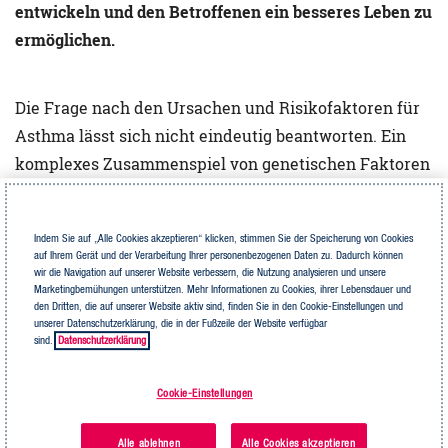
entwickeln und den Betroffenen ein besseres Leben zu
ermöglichen.
Die Frage nach den Ursachen und Risikofaktoren für
Asthma lässt sich nicht eindeutig beantworten. Ein
komplexes Zusammenspiel von genetischen Faktoren
und Umwelteinflüssen führt zu der chronischen
Atemwegserkrankung. Einige Faktoren, die zu ihrer
Indem Sie auf „Alle Cookies akzeptieren“ klicken, stimmen Sie der Speicherung von Cookies
Entstehung beitragen, sind aber bekannt. Welche das
auf Ihrem Gerät und der Verarbeitung Ihrer personenbezogenen Daten zu. Dadurch können
sind, welche Ursachen und Risikofaktoren es gibt und
wir die Navigation auf unserer Website verbessern, die Nutzung analysieren und unsere
Marketingbemühungen unterstützen. Mehr Informationen zu Cookies, ihrer Lebensdauer und
inwieweit Asthma vererbbar ist, beleuchtet dieser
den Dritten, die auf unserer Website aktiv sind, finden Sie in den Cookie-Einstellungen und
unserer Datenschutzerklärung, die in der Fußzeile der Website verfügbar
Artikel.
sind.
Datenschutzerklärung
Ursachen für Asthma
Cookie-Einstellungen
Asthma entsteht nicht plötzlich, sondern entwickelt
Alle ablehnen
Alle Cookies akzeptieren