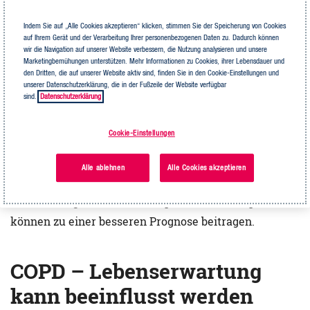
Ergebnisses können die Ärzte den Schweregrad der
Indem Sie auf „Alle Cookies akzeptieren“ klicken, stimmen Sie der Speicherung von Cookies
COPD bestimmen, der wiederum aussagekräftig für die
auf Ihrem Gerät und der Verarbeitung Ihrer personenbezogenen Daten zu. Dadurch können
wir die Navigation auf unserer Website verbessern, die Nutzung analysieren und unsere
Prognose ist. Doch wie das Ergebnis auch ausfällt: Es
Marketingbemühungen unterstützen. Mehr Informationen zu Cookies, ihrer Lebensdauer und
den Dritten, die auf unserer Website aktiv sind, finden Sie in den Cookie-Einstellungen und
gibt Möglichkeiten, die Prognose durch gutes
unserer Datenschutzerklärung, die in der Fußzeile der Website verfügbar
Selbstmanagement und eine passende Therapie zu
sind.
Datenschutzerklärung
verbessern.
Cookie-Einstellungen
COPD kann die
Lebenserwartung vermindern
– ob und
Alle ablehnen
Alle Cookies akzeptieren
inwieweit, das bestimmen Sie aber mit: Ein gutes
Selbstmanagement und eine passende Therapie
können zu einer besseren Prognose beitragen.
COPD – Lebenserwartung
kann beeinflusst werden