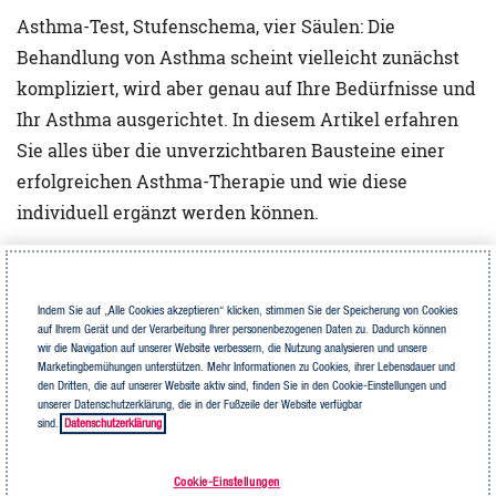
Asthma-Test, Stufenschema, vier Säulen: Die
Behandlung von Asthma scheint vielleicht zunächst
kompliziert, wird aber genau auf Ihre Bedürfnisse und
Ihr Asthma ausgerichtet. In diesem Artikel erfahren
Sie alles über die unverzichtbaren Bausteine einer
erfolgreichen Asthma-Therapie und wie diese
individuell ergänzt werden können.
Asthma-Kontrolle: Einfluss
Indem Sie auf „Alle Cookies akzeptieren“ klicken, stimmen Sie der Speicherung von Cookies
auf die Behandlung
auf Ihrem Gerät und der Verarbeitung Ihrer personenbezogenen Daten zu. Dadurch können
wir die Navigation auf unserer Website verbessern, die Nutzung analysieren und unsere
Marketingbemühungen unterstützen. Mehr Informationen zu Cookies, ihrer Lebensdauer und
den Dritten, die auf unserer Website aktiv sind, finden Sie in den Cookie-Einstellungen und
Welche Behandlung erforderlich ist, hängt von der
unserer Datenschutzerklärung, die in der Fußzeile der Website verfügbar
Ausprägung des Asthmas ab. Ärzt:innen prüfen,
wie
sind.
Datenschutzerklärung
gut das Asthma kontrolliert ist, und teilen es in drei
Grade ein
, basierend auf Symptomen wie Häufigkeit
Cookie-Einstellungen