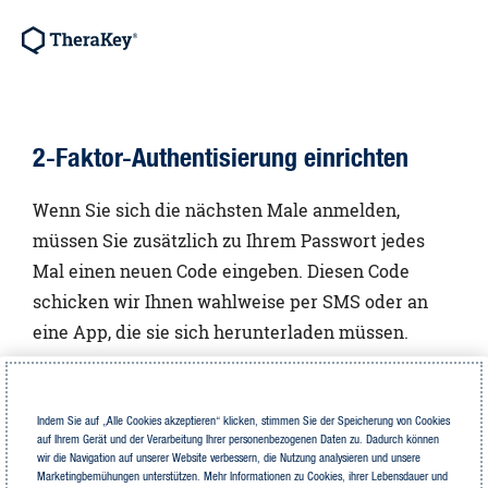
2-Faktor-Authentisierung einrichten
Wenn Sie sich die nächsten Male anmelden,
müssen Sie zusätzlich zu Ihrem Passwort jedes
Mal einen neuen Code eingeben. Diesen Code
schicken wir Ihnen wahlweise per SMS oder an
eine App, die sie sich herunterladen müssen.
Code per App erhalten
Indem Sie auf „Alle Cookies akzeptieren“ klicken, stimmen Sie der Speicherung von Cookies
auf Ihrem Gerät und der Verarbeitung Ihrer personenbezogenen Daten zu. Dadurch können
Der Sicherheitscode wird in einer App auf dem Smartphone
wir die Navigation auf unserer Website verbessern, die Nutzung analysieren und unsere
generiert
Marketingbemühungen unterstützen. Mehr Informationen zu Cookies, ihrer Lebensdauer und