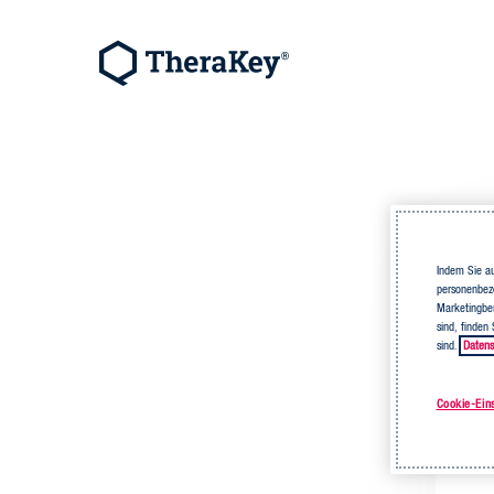
Indem Sie au
personenbezo
Marketingbem
sind, finden
sind.
Datens
Cookie-Ein