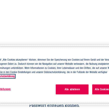
f „Alle Cookies akzeptieren“ klicken, stimmen Sie der Speicherung von Cookies auf Ihrem Gerät und der Verar
genen Daten zu. Dadurch können wir die Navigation auf unserer Website verbessern, die Nutzung analysiere
ühungen unterstützen. Mehr Informationen zu Cookies, ihrer Lebensdauer und den Dritten, die auf unserer W
Sie haben Ihr Passwort vergessen?
 Sie in den Cookie-Einstellungen und unserer Datenschutzerklärung, die in der Fußzeile der Website verfügbar
chutzerklärung
Kein Problem! Geben Sie einfach Ihre E-Mail-
stellungen
Alle ablehnen
Alle Cookies
Adresse ein und wir schicken Ihnen einen Link.
Er führt Sie zu einer Seite, auf der Sie ein neues
Passwort erstellen können.